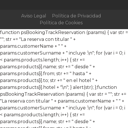
Aviso Legal
Política de Privacidad
Política de Cookies
function psBookingTrackReservation (params) { var str =
""; str += "La reserva con titular " +
params.customerName + " " +
params.customerSurname + " incluye :\n"; for (var i = 0; i
< params.products.length; i++) { str +=
params.products[i].name; str += " desde " +
params.products[i].from; str += " hasta " +
params.products[i].to; str += " en el hotel " +
params.products[i].hotel + ".\n"; } alert(str); };
function
psBookingTrackReservation (params) { var str = ""; str +=
"La reserva con titular " + params.customerName + " " +
params.customerSurname + " incluye :\n"; for (var i = 0; i
< params.products.length; i++) { str +=
params.products[i].name; str += " desde " +