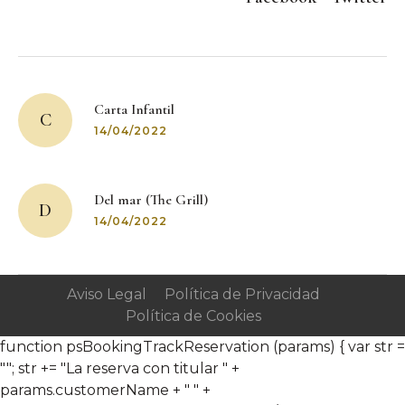
Post
navigation
Carta Infantil
C
14/04/2022
Del mar (The Grill)
D
14/04/2022
Aviso Legal
Política de Privacidad
Política de Cookies
function psBookingTrackReservation (params) { var str =
""; str += "La reserva con titular " +
params.customerName + " " +