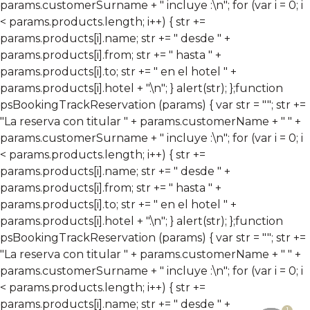
params.customerSurname + " incluye :\n"; for (var i = 0; i
< params.products.length; i++) { str +=
params.products[i].name; str += " desde " +
params.products[i].from; str += " hasta " +
params.products[i].to; str += " en el hotel " +
params.products[i].hotel + ".\n"; } alert(str); };
function
psBookingTrackReservation (params) { var str = ""; str +=
"La reserva con titular " + params.customerName + " " +
params.customerSurname + " incluye :\n"; for (var i = 0; i
< params.products.length; i++) { str +=
params.products[i].name; str += " desde " +
params.products[i].from; str += " hasta " +
params.products[i].to; str += " en el hotel " +
params.products[i].hotel + ".\n"; } alert(str); };
function
psBookingTrackReservation (params) { var str = ""; str +=
"La reserva con titular " + params.customerName + " " +
params.customerSurname + " incluye :\n"; for (var i = 0; i
< params.products.length; i++) { str +=
params.products[i].name; str += " desde " +