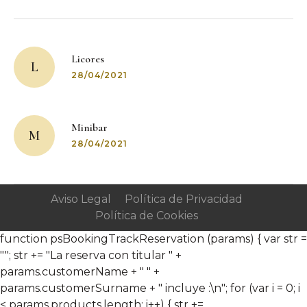
Post
navigation
Licores
L
28/04/2021
Minibar
M
28/04/2021
Aviso Legal
Política de Privacidad
Política de Cookies
function psBookingTrackReservation (params) { var str =
""; str += "La reserva con titular " +
params.customerName + " " +
params.customerSurname + " incluye :\n"; for (var i = 0; i
< params.products.length; i++) { str +=