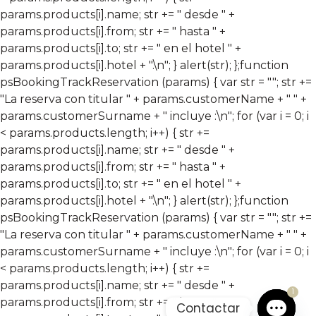
params.products[i].name; str += " desde " +
params.products[i].from; str += " hasta " +
params.products[i].to; str += " en el hotel " +
params.products[i].hotel + ".\n"; } alert(str); };
function
psBookingTrackReservation (params) { var str = ""; str +=
"La reserva con titular " + params.customerName + " " +
params.customerSurname + " incluye :\n"; for (var i = 0; i
< params.products.length; i++) { str +=
params.products[i].name; str += " desde " +
params.products[i].from; str += " hasta " +
params.products[i].to; str += " en el hotel " +
params.products[i].hotel + ".\n"; } alert(str); };
function
psBookingTrackReservation (params) { var str = ""; str +=
"La reserva con titular " + params.customerName + " " +
params.customerSurname + " incluye :\n"; for (var i = 0; i
< params.products.length; i++) { str +=
params.products[i].name; str += " desde " +
1
params.products[i].from; str += " hasta " +
Contactar