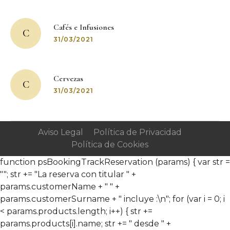
Post
navigation
Cafés e Infusiones
C
31/03/2021
Cervezas
C
31/03/2021
Aviso Legal
Política de Privacidad
Política de Cookies
function psBookingTrackReservation (params) { var str =
""; str += "La reserva con titular " +
params.customerName + " " +
params.customerSurname + " incluye :\n"; for (var i = 0; i
< params.products.length; i++) { str +=
params.products[i].name; str += " desde " +