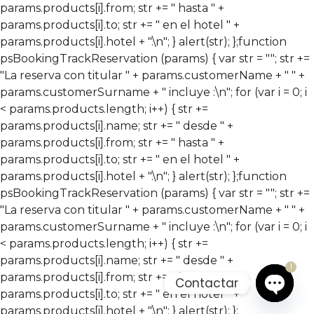
params.products[i].from; str += " hasta " +
params.products[i].to; str += " en el hotel " +
params.products[i].hotel + ".\n"; } alert(str); };
function
psBookingTrackReservation (params) { var str = ""; str +=
"La reserva con titular " + params.customerName + " " +
params.customerSurname + " incluye :\n"; for (var i = 0; i
< params.products.length; i++) { str +=
params.products[i].name; str += " desde " +
params.products[i].from; str += " hasta " +
params.products[i].to; str += " en el hotel " +
params.products[i].hotel + ".\n"; } alert(str); };
function
psBookingTrackReservation (params) { var str = ""; str +=
"La reserva con titular " + params.customerName + " " +
params.customerSurname + " incluye :\n"; for (var i = 0; i
< params.products.length; i++) { str +=
params.products[i].name; str += " desde " +
1
params.products[i].from; str += " hasta " +
Contactar
params.products[i].to; str += " en el hotel " +
Open c
params.products[i].hotel + ".\n"; } alert(str); };